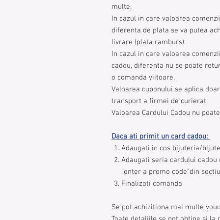
multe.
In cazul in care valoarea comenzi
diferenta de plata se va putea ach
livrare (plata ramburs).
In cazul in care valoarea comenzi
cadou, diferenta nu se poate retur
o comanda viitoare.
Valoarea cuponului se aplica doar l
transport a firmei de curierat.
Valoarea Cardului Cadou nu poate 
Daca ati primit un card cadou:
Adaugati in cos bijuteria/bijute
Adaugati seria cardului cadou 
"enter a promo code"din sectiu
Finalizati comanda
Se pot achizitiona mai multe vouc
Toate detaliile se pot obtine si l