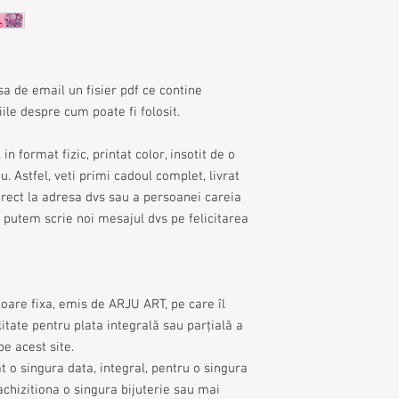
sa de email un fisier pdf ce contine
iile despre cum poate fi folosit.
 in format fizic, printat color, insotit de o
u. Astfel, veti primi cadoul complet, livrat
rect la adresa dvs sau a persoanei careia
are putem scrie noi mesajul dvs pe felicitarea
oare fixa, emis de ARJU ART, pe care îl
litate pentru plata integrală sau parțială a
pe acest site.
at o singura data, integral, pentru o singura
chizitiona o singura bijuterie sau mai