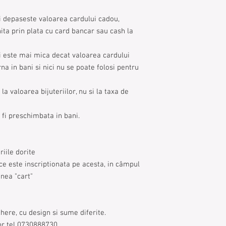
i depaseste valoarea cardului cadou,
ita prin plata cu card bancar sau cash la
i este mai mica decat valoarea cardului
na in bani si nici nu se poate folosi pentru
a valoarea bijuteriilor, nu si la taxa de
fi preschimbata in bani.
riile dorite
ce este inscriptionata pe acesta, in câmpul
nea "cart"
here, cu design si sume diferite.
a nr tel 0730888730