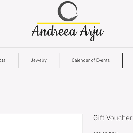
Andreea Arju
cts
Jewelry
Calendar of Events
Gift Vouche