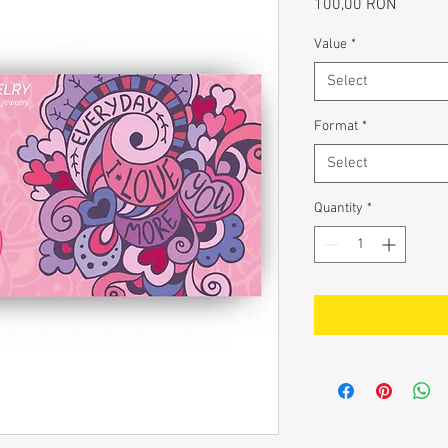
Price
100,00 RON
Value
*
Select
Format
*
Select
Quantity
*